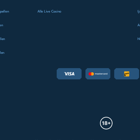
spellen
Alle Live Casino
I
en
A
llen
H
llen