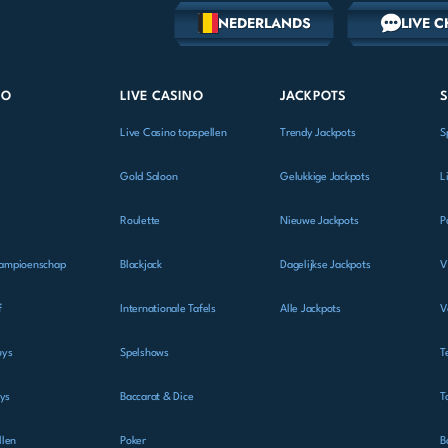
NEDERLANDS
LIVE 
NO
LIVE CASINO
JACKPOTS
Live Casino topspellen
Trendy Jackpots
S
Gold Saloon
Gelukkige Jackpots
L
Roulette
Nieuwe Jackpots
P
ampioenschap
Blackjack
Dagelijkse Jackpots
V
f
Internationale Tafels
Alle Jackpots
V
uys
Spelshows
T
ys
Baccarat & Dice
T
llen
Poker
B