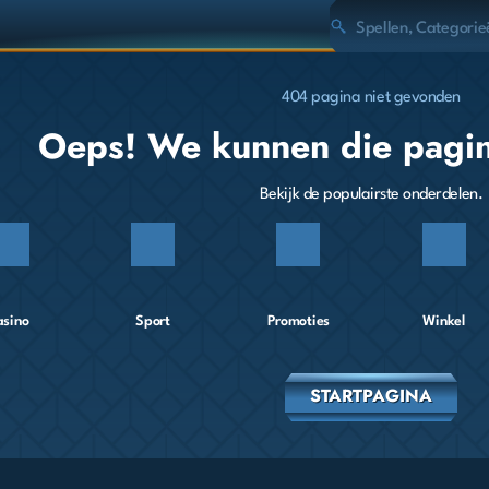
Spellen, Categorie
404 pagina niet gevonden
Oeps! We kunnen die pagin
Bekijk de populairste onderdelen.
asino
Sport
Promoties
Winkel
STARTPAGINA