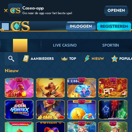
Casea-app
OPENEN
Ga naar de app voor het beste spel
INLOGGEN
REGISTREREN
CASINO
LIVE CASINO
SPORTEN
AANBIEDERS
TOP
NIEUW
POPUL
Nieuw
NEW
NEW
NEW
€ 2.884,57
SPELEN
SPELEN
SPELEN
SPELEN
NEW
NEW
NEW
SPELEN
SPELEN
SPELEN
SPELEN
NEW
NEW
SPELEN
SPELEN
SPELEN
SPELEN