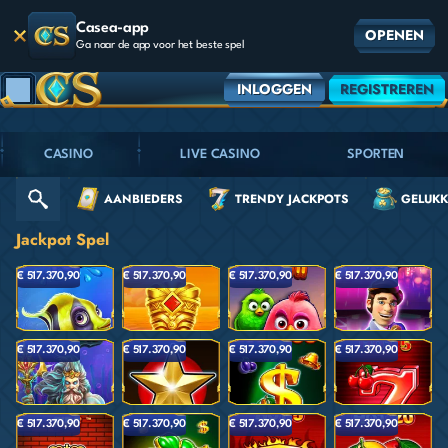
Casea-app
OPENEN
Ga naar de app voor het beste spel
INLOGGEN
REGISTREREN
CASINO
LIVE CASINO
SPORTEN
AANBIEDERS
TRENDY JACKPOTS
GELUKK
Jackpot Spel
€ 517.370,90
€ 517.370,90
€ 517.370,90
€ 517.370,90
SPELEN
SPELEN
SPELEN
SPELEN
€ 517.370,90
€ 517.370,90
€ 517.370,90
€ 517.370,90
SPELEN
SPELEN
SPELEN
SPELEN
€ 517.370,90
€ 517.370,90
€ 517.370,90
€ 517.370,90
SPELEN
SPELEN
SPELEN
SPELEN