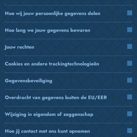
Hoe wij jouw persoonlijke gegevens delen
Hoe lang we jouw gegevens bewaren
Jouw rechten
Cookies en andere trackingtechnologieën
Gegevensbeveiliging
Overdracht van gegevens buiten de EU/EER
Wijziging in eigendom of zeggenschap
Hoe jij contact met ons kunt opnemen