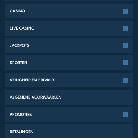
CASINO
LIVE CASINO
JACKPOTS
SPORTEN
VEILIGHEID EN PRIVACY
ALGEMENE VOORWAARDEN
PROMOTIES
BETALINGEN