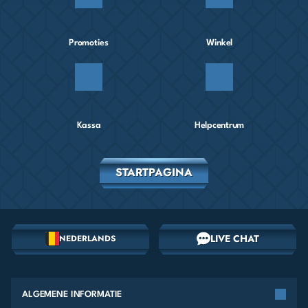
Promoties
Winkel
Kassa
Helpcentrum
STARTPAGINA
LIVE CHAT
NEDERLANDS
ALGEMENE INFORMATIE