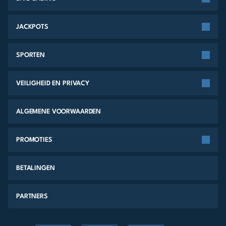
JACKPOTS
SPORTEN
VEILIGHEID EN PRIVACY
ALGEMENE VOORWAARDEN
PROMOTIES
BETALINGEN
PARTNERS