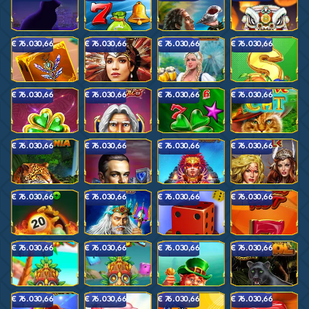
€ 76.030,66
€ 76.030,66
€ 76.030,66
€ 76.030,66
SPELEN
SPELEN
SPELEN
SPELEN
€ 76.030,66
€ 76.030,66
€ 76.030,66
€ 76.030,66
SPELEN
SPELEN
SPELEN
SPELEN
€ 76.030,66
€ 76.030,66
€ 76.030,66
€ 76.030,66
SPELEN
SPELEN
SPELEN
SPELEN
€ 76.030,66
€ 76.030,66
€ 76.030,66
€ 76.030,66
SPELEN
SPELEN
SPELEN
SPELEN
€ 76.030,66
€ 76.030,66
€ 76.030,66
€ 76.030,66
SPELEN
SPELEN
SPELEN
SPELEN
€ 76.030,66
€ 76.030,66
€ 76.030,66
€ 76.030,66
SPELEN
SPELEN
SPELEN
SPELEN