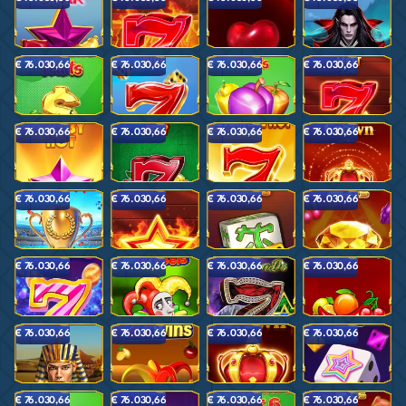
SPELEN
SPELEN
SPELEN
SPELEN
€ 76.030,66
€ 76.030,66
€ 76.030,66
€ 76.030,66
SPELEN
SPELEN
SPELEN
SPELEN
€ 76.030,66
€ 76.030,66
€ 76.030,66
€ 76.030,66
SPELEN
SPELEN
SPELEN
SPELEN
€ 76.030,66
€ 76.030,66
€ 76.030,66
€ 76.030,66
SPELEN
SPELEN
SPELEN
SPELEN
€ 76.030,66
€ 76.030,66
€ 76.030,66
€ 76.030,66
SPELEN
SPELEN
SPELEN
SPELEN
€ 76.030,66
€ 76.030,66
€ 76.030,66
€ 76.030,66
SPELEN
SPELEN
SPELEN
SPELEN
€ 76.030,66
€ 76.030,66
€ 76.030,66
€ 76.030,66