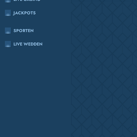
JACKPOTS
SPORTEN
LIVE WEDDEN