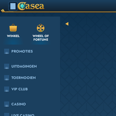
WINKEL
WHEEL OF
FORTUNE
PROMOTIES
UITDAGINGEN
TOERNOOIEN
VIP CLUB
CASINO
LIVE CASINO