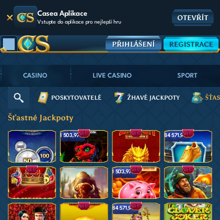
Casea Aplikace
OTEVŘÍT
Vstupte do aplikace pro nejlepší hru
PŘIHLÁŠENÍ
REGISTRACE
CASINO
LIVE CASINO
SPORT
POSKYTOVATELÉ
ŽHAVÉ JACKPOTY
ŠŤAS
Šťastné Jackpoty
NEW
NEW
NEW
1 503,97 €
84 571,91 €
HRAJTE
HRAJTE
HRAJTE
HRAJTE
NEW
NEW
NEW
1 503,97 €
HRAJTE
HRAJTE
HRAJTE
HRAJTE
NEW
NEW
84 571,91 €
HRAJTE
HRAJTE
HRAJTE
HRAJTE