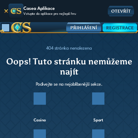
Casea Aplikace
OTEVŘÍT
Vstupte do aplikace pro nejlepší hru
PŘIHLÁŠENÍ
REGISTRACE
404 stránka nenalezena
Oops! Tuto stránku nemůžeme
najít
Podívejte se na nejoblíbenější sekce.
Casino
Sport