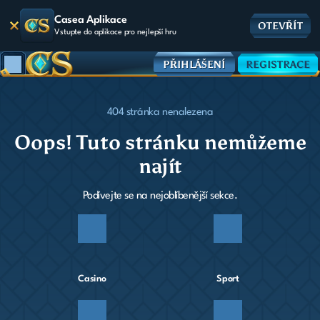
Casea Aplikace
OTEVŘÍT
Vstupte do aplikace pro nejlepší hru
PŘIHLÁŠENÍ
REGISTRACE
404 stránka nenalezena
Oops! Tuto stránku nemůžeme
najít
Podívejte se na nejoblíbenější sekce.
Casino
Sport