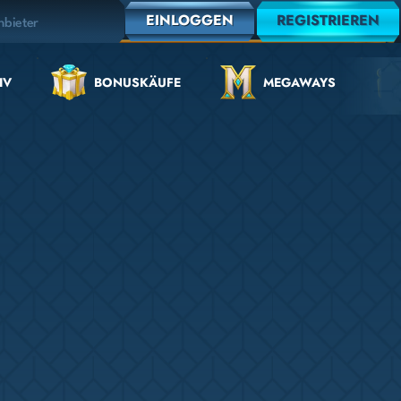
EINLOGGEN
REGISTRIEREN
nbieter
IV
BONUSKÄUFE
MEGAWAYS