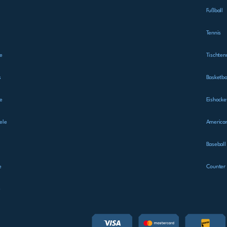
Fußball
Tennis
e
Tischten
s
Basketba
le
Eishocke
ele
American
Baseball
e
Counter 
e