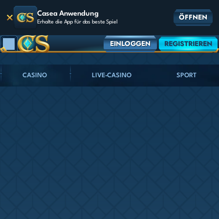
Casea Anwendung
ÖFFNEN
Erhalte die App für das beste Spiel
EINLOGGEN
REGISTRIEREN
CASINO
LIVE-CASINO
SPORT