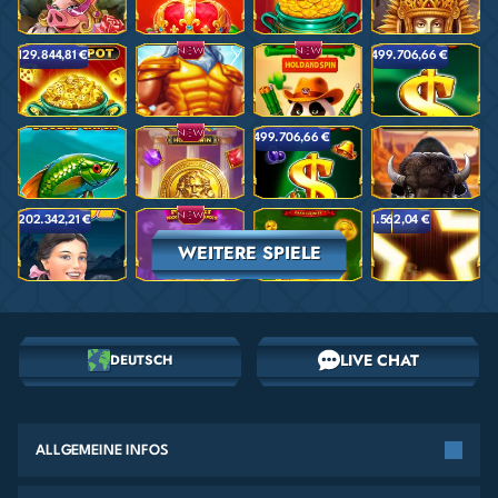
NEW
NEW
129.844,81 €
499.706,66 €
SPIELEN
SPIELEN
SPIELEN
SPIELEN
NEW
499.706,66 €
SPIELEN
SPIELEN
SPIELEN
SPIELEN
NEW
202.342,21 €
1.562,04 €
SPIELEN
SPIELEN
SPIELEN
SPIELEN
WEITERE SPIELE
LIVE CHAT
DEUTSCH
ALLGEMEINE INFOS