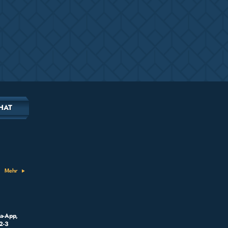
HAT
Mehr
a-App,
2-3