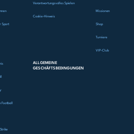
Verantwortungsvolles Spielen
ennen
Missionen
Cookie-Hinweis
r Sport
Shop
Turniere
VIP-Club
ALLGEMEINE
nis
GESCHÄFTSBEDINGUNGEN
ll
y
 Football
Strike