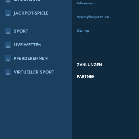
Hilfezentrum
JACKPOT-SPIELE
Verknüpfung erstellen
SPORT
Sitemap
LIVE-WETTEN
PFERDERENNEN
ZAHLUNGEN
VIRTUELLER SPORT
PARTNER