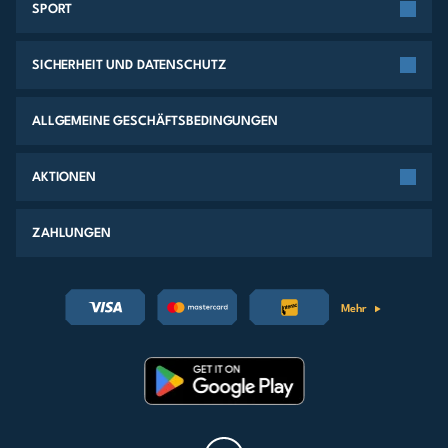
SPORT
SICHERHEIT UND DATENSCHUTZ
ALLGEMEINE GESCHÄFTSBEDINGUNGEN
AKTIONEN
ZAHLUNGEN
Mehr