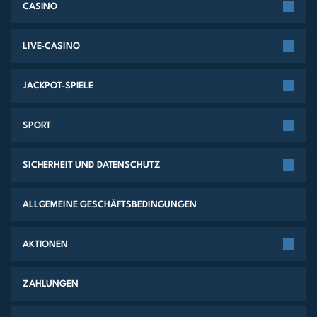
CASINO
LIVE-CASINO
JACKPOT-SPIELE
SPORT
SICHERHEIT UND DATENSCHUTZ
ALLGEMEINE GESCHÄFTSBEDINGUNGEN
AKTIONEN
ZAHLUNGEN