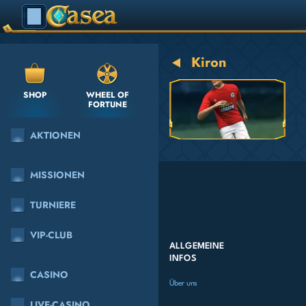
Kiron
SPIELEN
SHOP
WHEEL OF
FORTUNE
AKTIONEN
MISSIONEN
TURNIERE
VIP-CLUB
ALLGEMEINE
INFOS
CASINO
Über uns
LIVE-CASINO