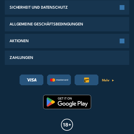
SICHERHEIT UND DATENSCHUTZ
ALLGEMEINE GESCHÄFTSBEDINGUNGEN
AKTIONEN
ZAHLUNGEN
Mehr