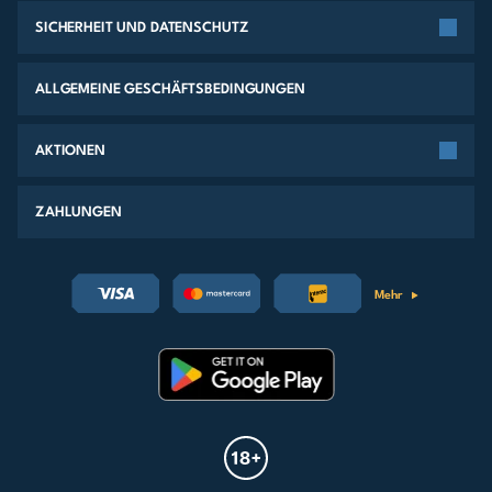
SICHERHEIT UND DATENSCHUTZ
ALLGEMEINE GESCHÄFTSBEDINGUNGEN
AKTIONEN
ZAHLUNGEN
Mehr