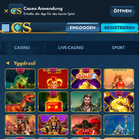
Casea Anwendung
ÖFFNEN
Erhalte die App für das beste Spiel
EINLOGGEN
REGISTRIEREN
CASINO
LIVE-CASINO
SPORT
Yggdrasil
NEW
NEW
NEW
SPIELEN
SPIELEN
SPIELEN
SPIELEN
NEW
NEW
SPIELEN
SPIELEN
SPIELEN
SPIELEN
NEW
SPIELEN
SPIELEN
SPIELEN
SPIELEN