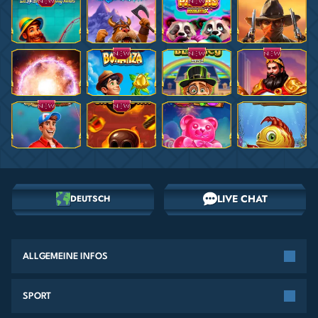
NEW
NEW
SPIELEN
SPIELEN
SPIELEN
SPIELEN
NEW
NEW
NEW
SPIELEN
SPIELEN
SPIELEN
SPIELEN
NEW
NEW
SPIELEN
SPIELEN
SPIELEN
SPIELEN
LIVE CHAT
DEUTSCH
ALLGEMEINE INFOS
SPORT