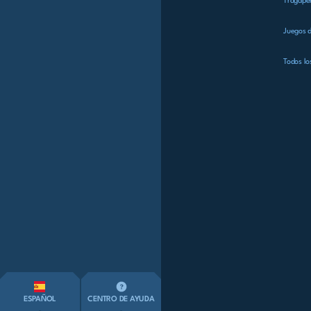
Tragape
Juegos 
Todos lo
ESPAÑOL
CENTRO DE AYUDA