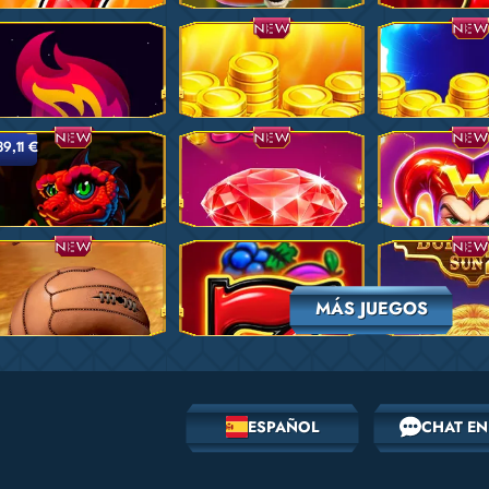
NEW
NEW
JUGAR
JUGAR
JUGA
NEW
NEW
NEW
9,11 €
JUGAR
JUGAR
JUGA
NEW
NEW
JUGAR
JUGAR
JUGA
MÁS JUEGOS
ESPAÑOL
CHAT EN