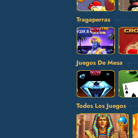
Tragaperras
NEW
9339,11 €
JUGAR
JU
Juegos De Mesa
NEW
JUGAR
JU
Todos Los Juegos
JUGAR