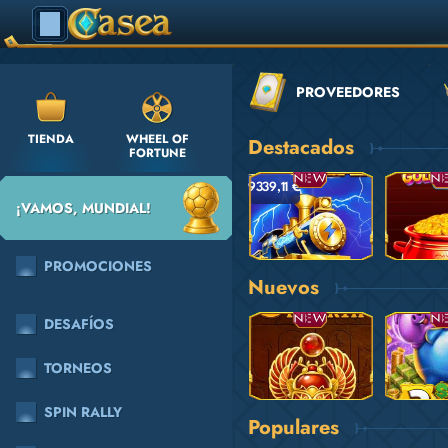
PROVEEDORES
TIENDA
WHEEL OF
Destacados
FORTUNE
NEW
N
9339,11 €
JUGAR
JU
¡VAMOS, MUNDIAL!
PROMOCIONES
Nuevos
NEW
N
DESAFÍOS
JUGAR
JU
TORNEOS
SPIN RALLY
Populares