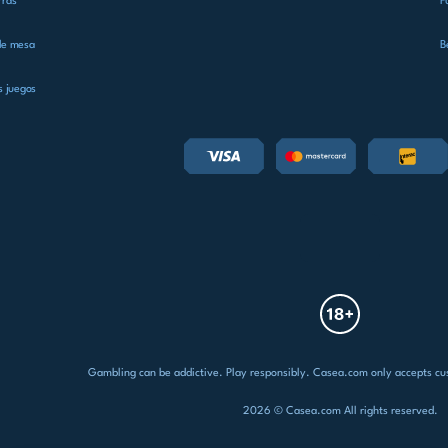
rras
F
de mesa
B
s juegos
Gambling can be addictive. Play responsibly. Casea.com only accepts cu
2026 © Casea.com All rights reserved.