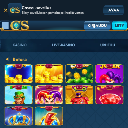
Casea -sovellus
AVAA
Siirry sovellukseen parhaita pelihetkiä varten
KIRJAUDU
LIITY
KASINO
LIVE-KASINO
URHEILU
Betora
NEW
NEW
NEW
NEW
PELAA
PELAA
PELAA
PELAA
NEW
NEW
NEW
NEW
PELAA
PELAA
PELAA
PELAA
NEW
NEW
PELAA
PELAA