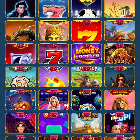
PELAA
PELAA
PELAA
PELAA
NEW
NEW
PELAA
PELAA
PELAA
PELAA
NEW
NEW
NEW
NEW
PELAA
PELAA
PELAA
PELAA
NEW
NEW
NEW
NEW
PELAA
PELAA
PELAA
PELAA
NEW
NEW
NEW
PELAA
PELAA
PELAA
PELAA
NEW
NEW
NEW
NEW
PELAA
PELAA
PELAA
PELAA
NEW
NEW
NEW
NEW