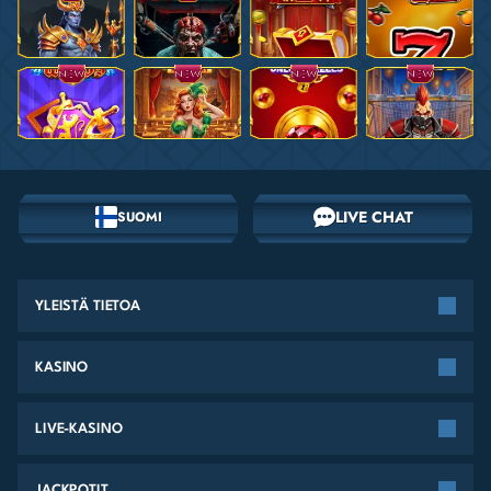
PELAA
PELAA
PELAA
PELAA
NEW
NEW
NEW
NEW
PELAA
PELAA
PELAA
PELAA
LIVE CHAT
SUOMI
YLEISTÄ TIETOA
KASINO
LIVE-KASINO
JACKPOTIT