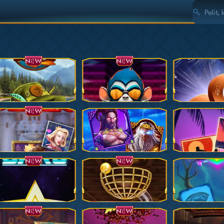
Pelit,
NEW
NEW
PELAA
PELAA
PELA
NEW
PELAA
PELAA
PELA
NEW
NEW
PELAA
PELAA
PELA
NEW
NEW
PELAA
PELAA
PELA