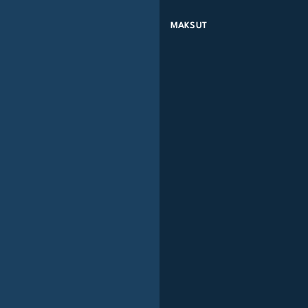
MAKSUT