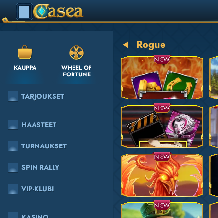
Rogue
NEW
PELAA
KAUPPA
WHEEL OF
FORTUNE
TARJOUKSET
NEW
PELAA
HAASTEET
TURNAUKSET
NEW
PELAA
SPIN RALLY
VIP-KLUBI
NEW
PELAA
KASINO