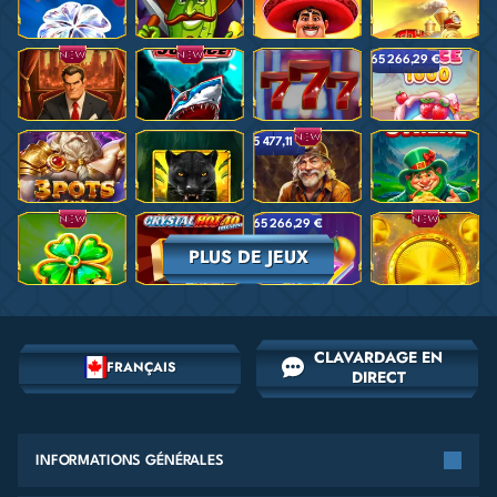
NEW
NEW
65 266,29 €
JOUER
JOUER
JOUER
JOUER
NEW
5 477,11 €
JOUER
JOUER
JOUER
JOUER
NEW
NEW
65 266,29 €
JOUER
JOUER
JOUER
JOUER
PLUS DE JEUX
CLAVARDAGE EN
FRANÇAIS
DIRECT
INFORMATIONS GÉNÉRALES