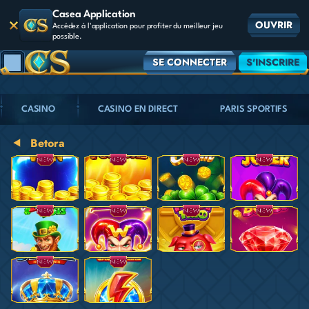
Casea Application
OUVRIR
Accédez à l'application pour profiter du meilleur jeu
possible.
SE CONNECTER
S'INSCRIRE
CASINO
CASINO EN DIRECT
PARIS SPORTIFS
Betora
NEW
NEW
NEW
NEW
JOUER
JOUER
JOUER
JOUER
NEW
NEW
NEW
NEW
JOUER
JOUER
JOUER
JOUER
NEW
NEW
JOUER
JOUER