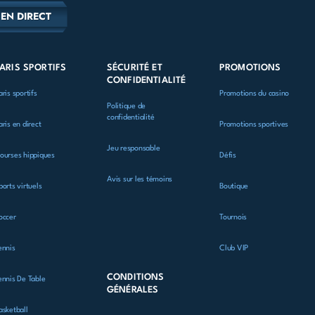
EN DIRECT
ARIS SPORTIFS
SÉCURITÉ ET
PROMOTIONS
CONFIDENTIALITÉ
aris sportifs
Promotions du casino
Politique de
confidentialité
aris en direct
Promotions sportives
Jeu responsable
ourses hippiques
Défis
Avis sur les témoins
ports virtuels
Boutique
occer
Tournois
ennis
Club VIP
CONDITIONS
ennis De Table
GÉNÉRALES
asketball