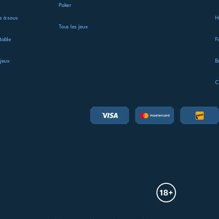
Poker
s à sous
H
Tous les jeux
table
F
 jeux
B
C