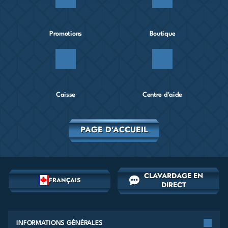
Promotions
Boutique
Caisse
Centre d'aide
PAGE D'ACCUEIL
CLAVARDAGE EN
FRANÇAIS
DIRECT
INFORMATIONS GÉNÉRALES