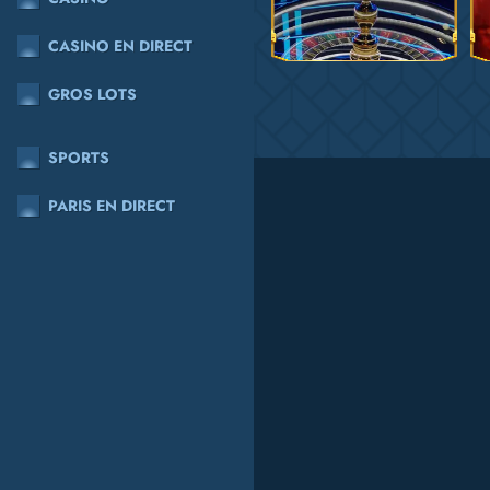
CASINO EN DIRECT
GROS LOTS
SPORTS
PARIS EN DIRECT