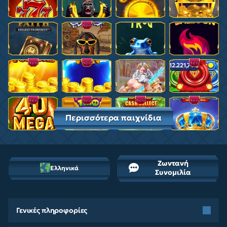
new
Παίξε
Παίξε
Παίξε
Παίξε
new
new
new
12.221,71 €
Παίξε
Παίξε
Παίξε
Παίξε
new
new
new
new
Παίξε
Παίξε
Παίξε
Παίξε
Περισσότερα παιχνίδια
Ζωντανή
Ελληνικά
Συνομιλία
Γενικές πληροφορίες