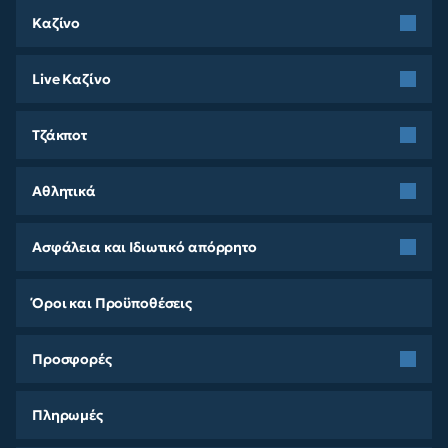
Καζίνο
Live Καζίνο
Τζάκποτ
Αθλητικά
Ασφάλεια και Ιδιωτικό απόρρητο
Όροι και Προϋποθέσεις
Προσφορές
Πληρωμές