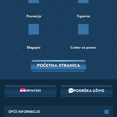
Promocije
Trgovina
Blagajna
Centar za pomoć
POČETNA STRANICA
PODRŠKA UŽIVO
HRVATSKI
OPĆE INFORMACIJE