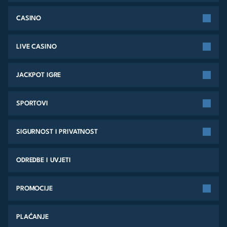
CASINO
LIVE CASINO
JACKPOT IGRE
SPORTOVI
SIGURNOST I PRIVATNOST
ODREDBE I UVJETI
PROMOCIJE
PLAĆANJE