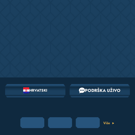
PODRŠKA UŽIVO
HRVATSKI
Više