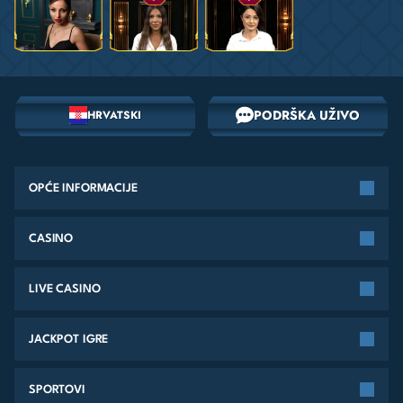
IGRAJ
IGRAJ
IGRAJ
PODRŠKA UŽIVO
HRVATSKI
OPĆE INFORMACIJE
CASINO
LIVE CASINO
JACKPOT IGRE
SPORTOVI