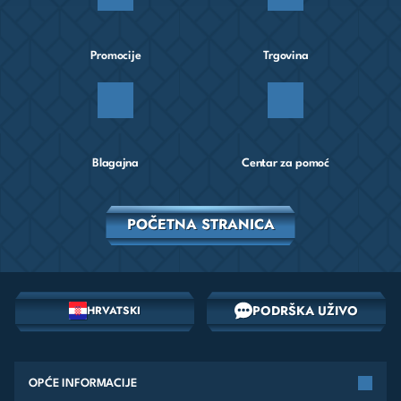
Promocije
Trgovina
Blagajna
Centar za pomoć
POČETNA STRANICA
PODRŠKA UŽIVO
HRVATSKI
OPĆE INFORMACIJE