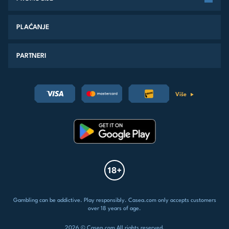
PLAĆANJE
PARTNERI
Više
Gambling can be addictive. Play responsibly. Casea.com only accepts customers
over 18 years of age.
2026 © Casea.com All rights reserved.