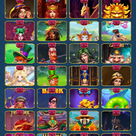
NEW
NEW
NEW
NEW
IGRAJ
IGRAJ
IGRAJ
IGRAJ
NEW
NEW
NEW
NEW
IGRAJ
IGRAJ
IGRAJ
IGRAJ
NEW
NEW
NEW
NEW
IGRAJ
IGRAJ
IGRAJ
IGRAJ
NEW
NEW
NEW
NEW
IGRAJ
IGRAJ
IGRAJ
IGRAJ
NEW
NEW
NEW
NEW
IGRAJ
IGRAJ
IGRAJ
IGRAJ
NEW
NEW
NEW
NEW
IGRAJ
IGRAJ
IGRAJ
IGRAJ
NEW
NEW
NEW
NEW