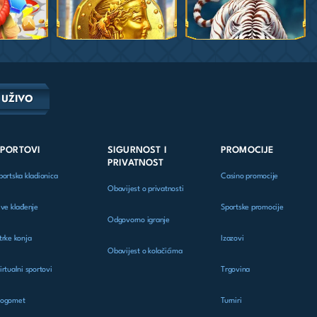
 UŽIVO
SPORTOVI
SIGURNOST I
PROMOCIJE
PRIVATNOST
portska kladionica
Casino promocije
Obavijest o privatnosti
ive klađenje
Sportske promocije
Odgovorno igranje
trke konja
Izazovi
Obavijest o kolačićima
irtualni sportovi
Trgovina
ogomet
Turniri