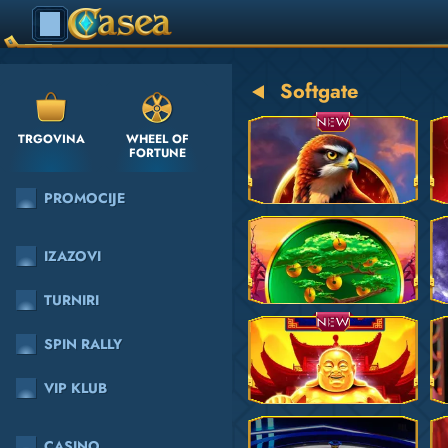
Softgate
NEW
IGRAJ
TRGOVINA
WHEEL OF
FORTUNE
PROMOCIJE
IGRAJ
IZAZOVI
TURNIRI
NEW
IGRAJ
SPIN RALLY
VIP KLUB
IGRAJ
CASINO