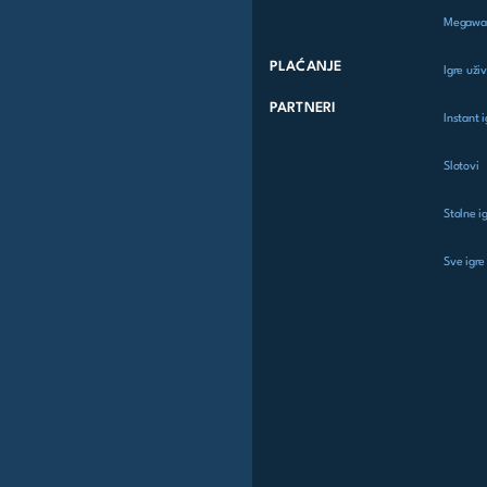
Megawa
PLAĆANJE
Igre uži
PARTNERI
Instant i
Slotovi
Stolne i
Sve igre