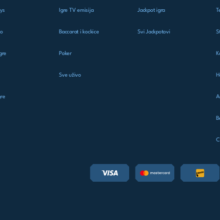
ys
Igre TV emisija
Jackpot igra
T
vo
Baccarat i kockice
Svi Jackpotovi
S
gre
Poker
K
Sve uživo
H
gre
A
B
C