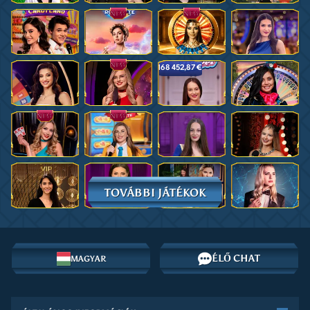
NEW
NEW
JÁTÉK
JÁTÉK
JÁTÉK
JÁTÉK
NEW
168 452,87 €
JÁTÉK
JÁTÉK
JÁTÉK
JÁTÉK
NEW
NEW
JÁTÉK
JÁTÉK
JÁTÉK
JÁTÉK
JÁTÉK
JÁTÉK
JÁTÉK
JÁTÉK
TOVÁBBI JÁTÉKOK
ÉLŐ CHAT
MAGYAR