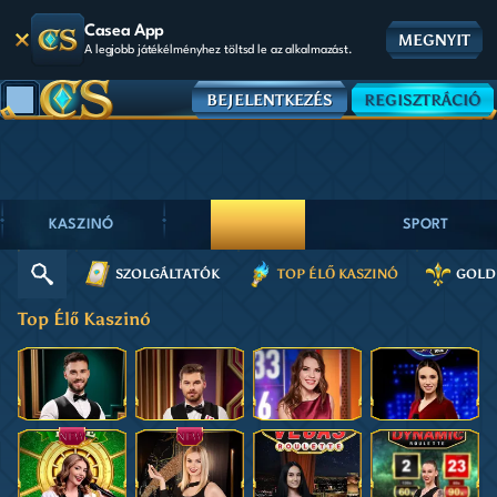
Casea App
MEGNYIT
A legjobb játékélményhez töltsd le az alkalmazást.
BEJELENTKEZÉS
REGISZTRÁCIÓ
KASZINÓ
ÉLŐ KASZINÓ
SPORT
SZOLGÁLTATÓK
TOP ÉLŐ KASZINÓ
GOLD
Top Élő Kaszinó
JÁTÉK
JÁTÉK
JÁTÉK
JÁTÉK
NEW
NEW
JÁTÉK
JÁTÉK
JÁTÉK
JÁTÉK