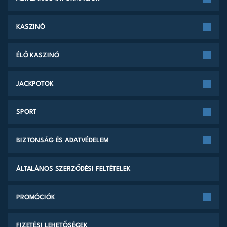
KASZINÓ
ÉLŐ KASZINÓ
JACKPOTOK
SPORT
BIZTONSÁG ÉS ADATVÉDELEM
ÁLTALÁNOS SZERZŐDÉSI FELTÉTELEK
PROMÓCIÓK
FIZETÉSI LEHETŐSÉGEK