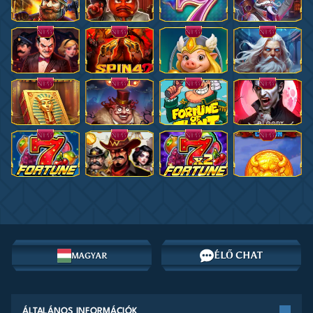
NEW
NEW
NEW
NEW
JÁTÉK
JÁTÉK
JÁTÉK
JÁTÉK
NEW
NEW
NEW
NEW
JÁTÉK
JÁTÉK
JÁTÉK
JÁTÉK
NEW
NEW
NEW
NEW
JÁTÉK
JÁTÉK
JÁTÉK
JÁTÉK
ÉLŐ CHAT
MAGYAR
ÁLTALÁNOS INFORMÁCIÓK