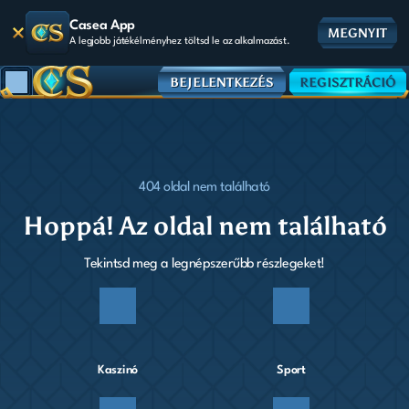
Casea App
MEGNYIT
A legjobb játékélményhez töltsd le az alkalmazást.
BEJELENTKEZÉS
REGISZTRÁCIÓ
404 oldal nem található
Hoppá! Az oldal nem található
Tekintsd meg a legnépszerűbb részlegeket!
Kaszinó
Sport