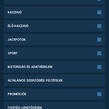
KASZINÓ
ÉLŐ KASZINÓ
JACKPOTOK
SPORT
BIZTONSÁG ÉS ADATVÉDELEM
ÁLTALÁNOS SZERZŐDÉSI FELTÉTELEK
PROMÓCIÓK
FIZETÉSI LEHETŐSÉGEK