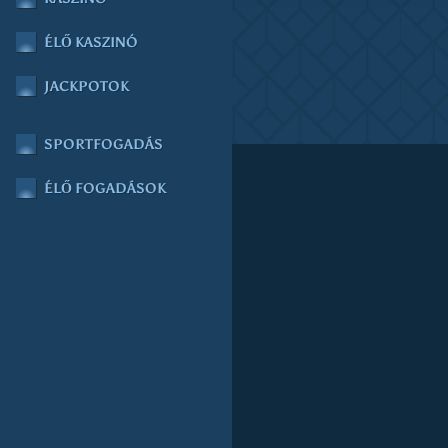
ÉLŐ KASZINÓ
JACKPOTOK
SPORTFOGADÁS
ÉLŐ FOGADÁSOK