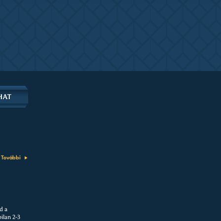
HAT
További
d a
ilan 2-3