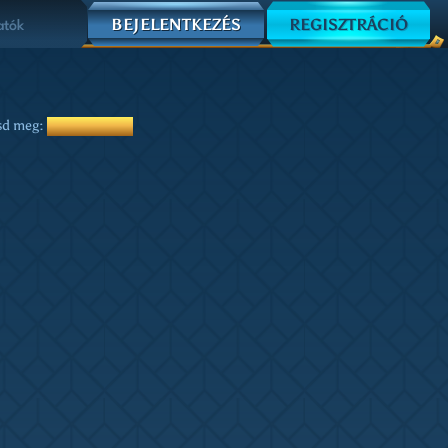
BEJELENTKEZÉS
REGISZTRÁCIÓ
atók
tsd meg:
Kaszinó részleg