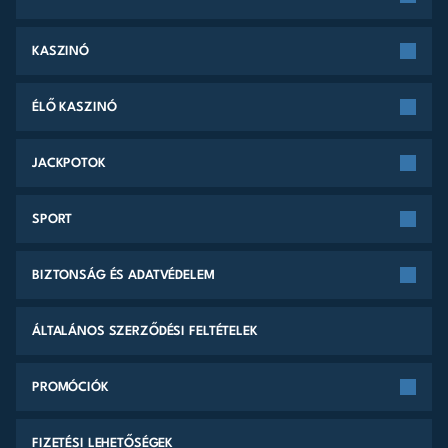
KASZINÓ
ÉLŐ KASZINÓ
JACKPOTOK
SPORT
BIZTONSÁG ÉS ADATVÉDELEM
ÁLTALÁNOS SZERZŐDÉSI FELTÉTELEK
PROMÓCIÓK
FIZETÉSI LEHETŐSÉGEK