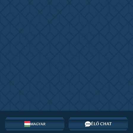
ÉLŐ CHAT
MAGYAR