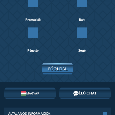
Promóciók
Bolt
Pénztár
Súgó
FŐOLDAL
ÉLŐ CHAT
MAGYAR
ÁLTALÁNOS INFORMÁCIÓK