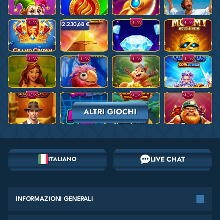
NEW
NEW
NEW
12.230,68 €
GIOCA
GIOCA
GIOCA
GIOCA
NEW
NEW
NEW
NEW
GIOCA
GIOCA
GIOCA
GIOCA
NEW
NEW
NEW
GIOCA
GIOCA
GIOCA
GIOCA
ALTRI GIOCHI
LIVE CHAT
ITALIANO
INFORMAZIONI GENERALI