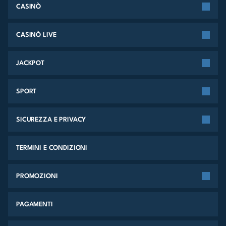
CASINÒ
CASINÒ LIVE
JACKPOT
SPORT
SICUREZZA E PRIVACY
TERMINI E CONDIZIONI
PROMOZIONI
PAGAMENTI