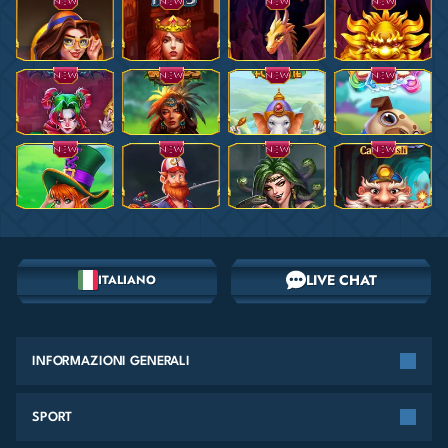
NEW
NEW
NEW
NEW
GIOCA
GIOCA
GIOCA
GIOCA
NEW
NEW
NEW
NEW
GIOCA
GIOCA
GIOCA
GIOCA
NEW
NEW
NEW
NEW
GIOCA
GIOCA
GIOCA
GIOCA
LIVE CHAT
ITALIANO
INFORMAZIONI GENERALI
SPORT