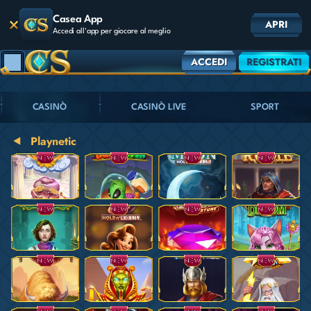
Casea App
APRI
Accedi all'app per giocare al meglio
ACCEDI
REGISTRATI
CASINÒ
CASINÒ LIVE
SPORT
Playnetic
NEW
NEW
NEW
NEW
GIOCA
GIOCA
GIOCA
GIOCA
NEW
NEW
NEW
NEW
GIOCA
GIOCA
GIOCA
GIOCA
NEW
NEW
NEW
NEW
GIOCA
GIOCA
GIOCA
GIOCA