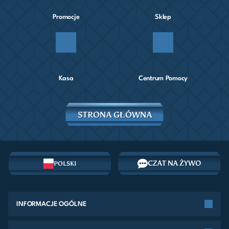
Promocje
Sklep
Kasa
Centrum Pomocy
STRONA GŁÓWNA
CZAT NA ŻYWO
POLSKI
INFORMACJE OGÓLNE