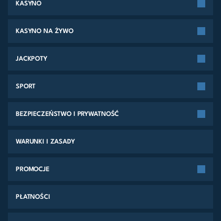
KASYNO
KASYNO NA ŻYWO
JACKPOTY
SPORT
BEZPIECZEŃSTWO I PRYWATNOŚĆ
WARUNKI I ZASADY
PROMOCJE
PŁATNOŚCI