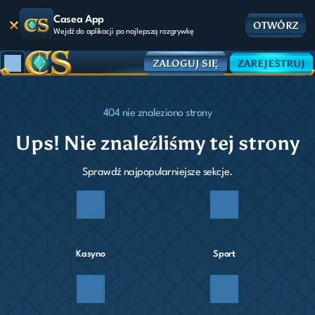
Casea App
OTWÓRZ
Wejdź do aplikacji po najlepszą rozgrywkę
ZALOGUJ SIĘ
ZAREJESTRUJ
404 nie znaleziono strony
Ups! Nie znaleźliśmy tej strony
Sprawdź najpopularniejsze sekcje.
Kasyno
Sport