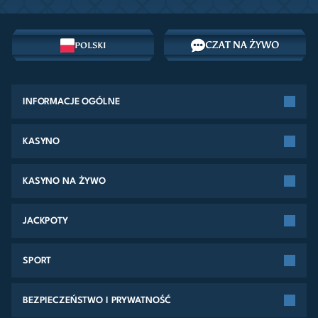
CZAT NA ŻYWO
POLSKI
INFORMACJE OGÓLNE
KASYNO
KASYNO NA ŻYWO
JACKPOTY
SPORT
BEZPIECZEŃSTWO I PRYWATNOŚĆ