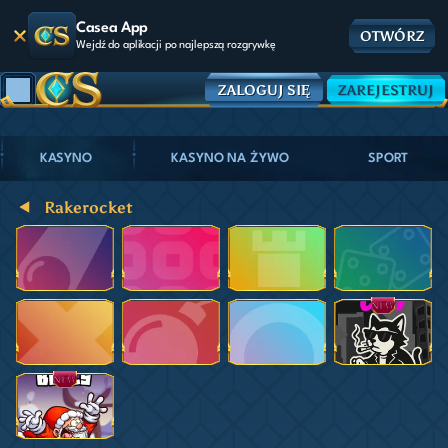
Casea App
OTWÓRZ
Wejdź do aplikacji po najlepszą rozgrywkę
ZALOGUJ SIĘ
ZAREJESTRUJ
KASYNO
KASYNO NA ŻYWO
SPORT
Rakerocket
GRAJ
GRAJ
GRAJ
GRAJ
NEW
GRAJ
GRAJ
GRAJ
GRAJ
NEW
GRAJ