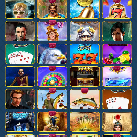
NEW
NEW
GRAJ
GRAJ
GRAJ
GRAJ
NEW
GRAJ
GRAJ
GRAJ
GRAJ
NEW
GRAJ
GRAJ
GRAJ
GRAJ
NEW
NEW
GRAJ
GRAJ
GRAJ
GRAJ
NEW
NEW
GRAJ
GRAJ
GRAJ
GRAJ
NEW
GRAJ
GRAJ
GRAJ
GRAJ
NEW
NEW